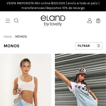
VENTA MAYORISTA Min online $100.000 | envío a todo el país |
transferencias/depositos 10% de recargo
0
Inicio
.
MONOS
MONOS
FILTRAR