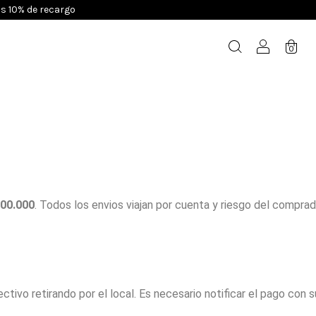
os 10% de recargo
0
100.000
. Todos los envios viajan por cuenta y riesgo del comprad
ivo retirando por el local. Es necesario notificar el pago con s