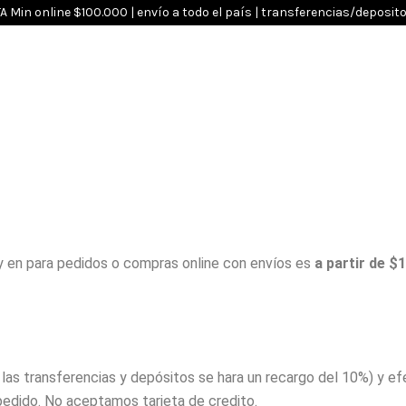
Min online $100.000 | envío a todo el país | transferencias/deposit
y en para pedidos o compras online con envíos es
a partir de $
s transferencias y depósitos se hara un recargo del 10%) y efect
pedido. No aceptamos tarjeta de credito.