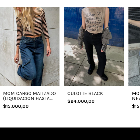
MOM CARGO MATIZADO
MO
CULOTTE BLACK
(LIQUIDACION HASTA
NEV
$24.000,00
AGOTAR STOCK)
HAS
$15.000,00
$15